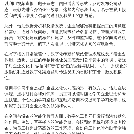
以利用视频直播、电子杂志、内部博客等形式，及时发布公司动
态、表彰先进和介绍企业故事。这些内容形象生动，易于被员工接
受和传播，增强了信息的透明度和员工的参与感。
此外，借助数据分析和反馈系统，企业能够准确把握员工的满意度
和需求。通过在线问卷、满意度调查和匿名意见箱，管理层可以了
解员工对文化建设的感知和建议，及时调整策略。这种双向沟通机
制有助于提升员工的主人翁意识，促进文化认同的深度融合。
在写字楼的日常运营中，数字化考勤和绩效管理系统也发挥着重要
作用。透明、公正的考核标准让员工感受到公平竞争的环境，增强
了对企业文化中“诚信”和“责任”价值的理解与认同。同时，系统化的
激励机制通过数字化渠道及时传递员工的贡献和荣誉，激发积极
性。
培训与学习平台是提升企业文化认同感的另一有效方式。借助在线
课程、虚拟研讨会和知识库，员工可以随时随地学习企业理念和专
业技能。个性化的学习路径和互动式培训不仅提高了学习效率，也
加深了员工对企业文化的认知和认同。
在空间与设备的智能化管理方面，数字化工具同样发挥着潜移默化
的作用。例如，写字楼内的智能导航、会议预约系统和环境监测设
备，为员工打造舒适高效的工作环境。良好的工作体验有助于增强
员工的归属感，促进对企业文化的自然接纳。