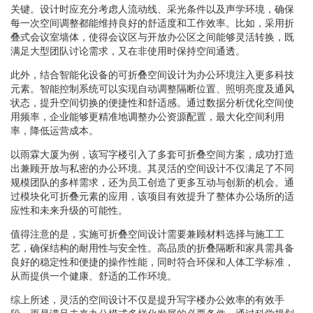
关键。设计时应充分考虑人流动线、采光条件以及声学环境，确保
每一次空间调整都能维持良好的舒适度和工作效率。比如，采用折
叠式会议室墙体，使得会议区与开放办公区之间能够灵活转换，既
满足大型团队讨论需求，又在非使用时保持空间通透。
此外，结合智能化设备的可折叠空间设计为办公环境注入更多科技
元素。智能控制系统可以实现自动调整隔断位置、照明亮度及通风
状态，提升空间切换的便捷性和舒适感。通过数据分析优化空间使
用频率，企业能够更精准地调整办公资源配置，最大化空间利用
率，降低运营成本。
以雨霖大厦为例，该写字楼引入了多套可折叠空间方案，成功打造
出兼顾开放与私密的办公环境。其灵活的空间设计不仅满足了不同
规模团队的多样需求，还为员工创造了更多互动与创新的机会。通
过模块化可折叠元素的应用，该项目有效提升了整体办公场所的适
应性和未来升级的可能性。
值得注意的是，实施可折叠空间设计需要兼顾材料选择与施工工
艺，确保结构的耐用性与安全性。高品质的折叠隔断和家具需具备
良好的稳定性和便捷的操作性能，同时符合环保和人体工学标准，
从而提供一个健康、舒适的工作环境。
综上所述，灵活的空间设计不仅是提升写字楼办公效率的有效手